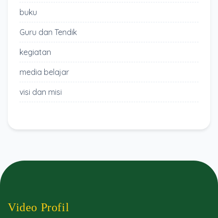
buku
Guru dan Tendik
kegiatan
media belajar
visi dan misi
Video Profil